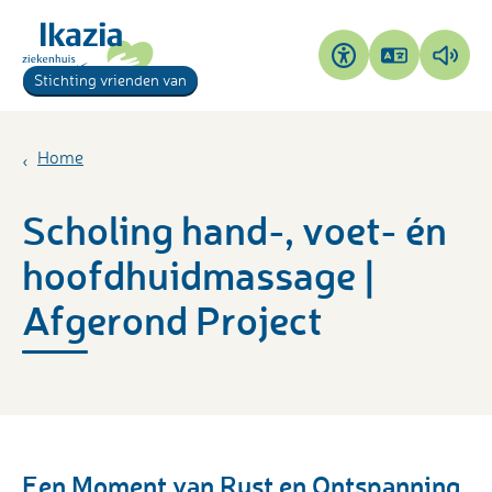
Pagina
Pagi
Toegankelijkheid
Stichting vrienden van
vertalen
voor
Home
Scholing hand-, voet- én
hoofdhuidmassage |
Afgerond Project
Een Moment van Rust en Ontspanning