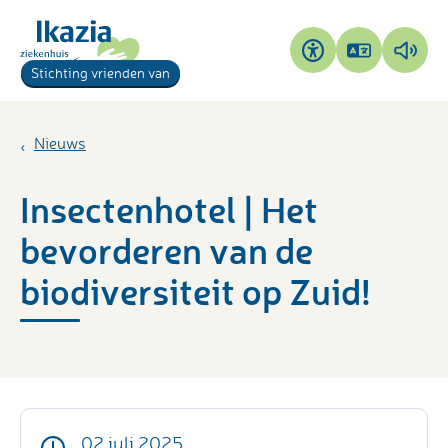
Pagina
Pagi
Toegankelijkheid
Stichting vrienden van
vertalen
voor
Nieuws
Insectenhotel | Het
bevorderen van de
biodiversiteit op Zuid!
02 juli 2025