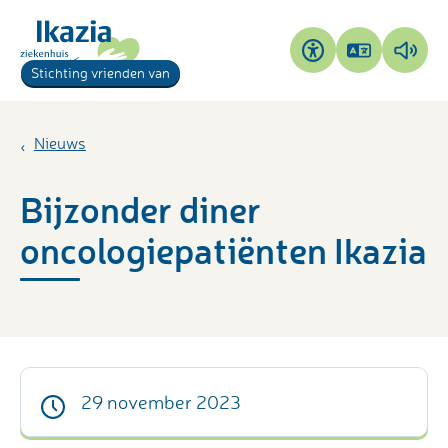
Pagina
Pagi
Toegankelijkheid
Stichting vrienden van
vertalen
voor
Nieuws
Bijzonder diner
oncologiepatiënten Ikazia
29 november 2023