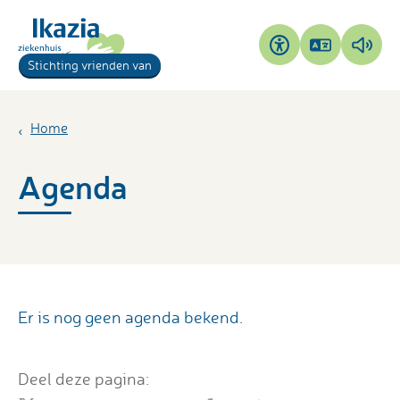
Pagina
Pagi
Toegankelijkheid
Stichting vrienden van
vertalen
voor
Home
Agenda
Er is nog geen agenda bekend.
Deel deze pagina: